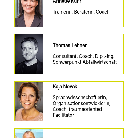
Annette Kuhr
Trainerin, Beraterin, Coach
Thomas Lehner
Consultant, Coach, Dipl.-Ing.
Schwerpunkt Abfallwirtschaft
Kaja Novak
Sprach
wissenschaftlerin
,
Organisations
entwicklerin
,
Coach,
trauma
oriented
Facilitator